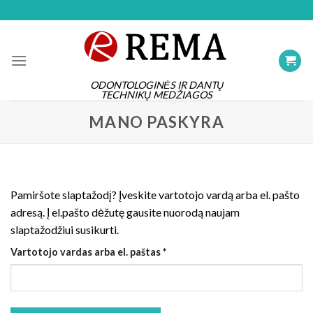
Skip
to
content
ODONTOLOGINĖS IR DANTŲ
TECHNIKŲ MEDŽIAGOS
MANO PASKYRA
Pamiršote slaptažodį? Įveskite vartotojo vardą arba el. pašto
adresą. Į el.pašto dėžutę gausite nuorodą naujam
slaptažodžiui susikurti.
Privalomas
Vartotojo vardas arba el. paštas
*