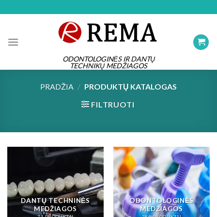
Skip
to
content
ODONTOLOGINĖS IR DANTŲ
TECHNIKŲ MEDŽIAGOS
PRADŽIA
/
PRODUKTŲ KATALOGAS
FILTRUOTI
DANTŲ TECHNINĖS
ODONTOLOGINĖS
MEDŽIAGOS
MEDŽIAGOS
71 PRODUKTAI
286 PRODUKTAI