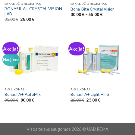
SĄKANDŽIO REGISTRAS
SĄKANDŽIO REGISTRAS
BONASIL A+ CRYSTAL VISION
Bona-Bite Crystal Vision
LAB
Price
30,00
€
–
55,00
€
range:
Original
Current
35,00
€
28,00
€
30,00 €
price
price
through
was:
is:
55,00 €
35,00 €.
28,00 €.
Akcija!
Akcija!
Naujiena
A-SILIKONAI
A-SILIKONAI
Bonasil A+ AutoMix
Bonasil A+ Light HTS
Original
Current
Original
Current
90,00
€
80,00
€
25,00
€
23,00
€
price
price
price
price
was:
is:
was:
is:
90,00 €.
80,00 €.
25,00 €.
23,00 €.
Visos teisės saugomos 2026 © UAB REMA