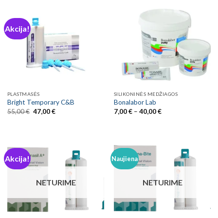
Akcija!
PLASTMASĖS
SILIKONINĖS MEDŽIAGOS
Bright Temporary C&B
Bonalabor Lab
Original
Current
Price
55,00
€
47,00
€
7,00
€
–
40,00
€
price
price
range:
was:
is:
7,00 €
55,00 €.
47,00 €.
through
40,00 €
Akcija!
Naujiena
NETURIME
NETURIME