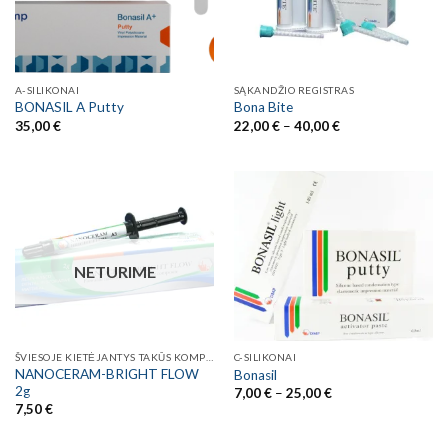
A-SILIKONAI
SĄKANDŽIO REGISTRAS
BONASIL A Putty
Bona Bite
Price
35,00
€
22,00
€
–
40,00
€
range:
22,00 €
through
40,00 €
NETURIME
ŠVIESOJE KIETĖJANTYS TAKŪS KOMPOZITAI
C-SILIKONAI
NANOCERAM-BRIGHT FLOW
Bonasil
2g
Price
7,00
€
–
25,00
€
range:
7,50
€
7,00 €
through
25,00 €