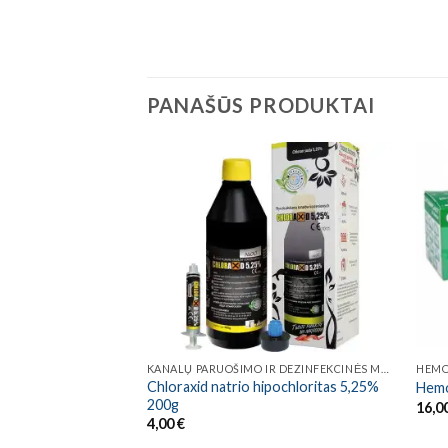
PANAŠŪS PRODUKTAI
KANALŲ PARUOŠIMO IR DEZINFEKCINĖS MEDŽIAGOS
HEMO
Chloraxid natrio hipochloritas 5,25%
Hemo
200g
16,0
4,00
€