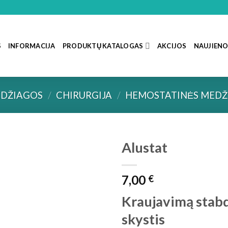
S
INFORMACIJA
PRODUKTŲ KATALOGAS
AKCIJOS
NAUJIEN
DŽIAGOS
/
CHIRURGIJA
/
HEMOSTATINĖS MEDŽ
Alustat
7,00
€
Kraujavimą stab
skystis