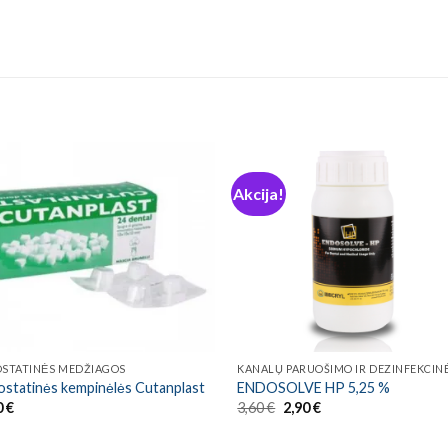
Akcija!
STATINĖS MEDŽIAGOS
statinės kempinėlės Cutanplast
ENDOSOLVE HP 5,25 %
Original
Current
0
€
3,60
€
2,90
€
price
price
was:
is: