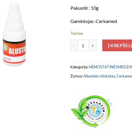
Pakuotė : 10g
Gamintojas :Cerkamed
Turime
produkto kiekis: Alustat
Į KREPŠEL
Kategorija:
HEMOSTATINĖS MEDŽI
Žymos:
Aliuminio chloridas
,
Cerkam