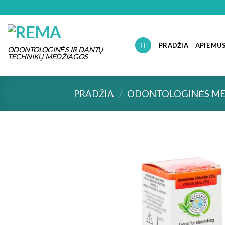
Skip
to
content
PRADŽIA
APIE MU
ODONTOLOGINĖS IR DANTŲ
TECHNIKŲ MEDŽIAGOS
PRADŽIA
/
ODONTOLOGINĖS ME