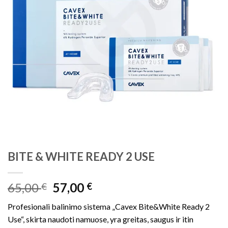
BITE & WHITE READY 2 USE
Original
Current
65,00
57,00
€
€
price
price
Profesionali balinimo sistema „Cavex Bite&White Ready 2
was:
is:
Use“, skirta naudoti namuose, yra greitas, saugus ir itin
65,00 €.
57,00 €.