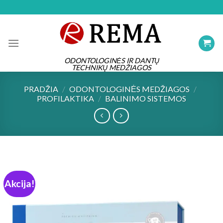
Skip
to
content
ODONTOLOGINĖS IR DANTŲ
TECHNIKŲ MEDŽIAGOS
PRADŽIA
/
ODONTOLOGINĖS MEDŽIAGOS
/
PROFILAKTIKA
/
BALINIMO SISTEMOS
Akcija!