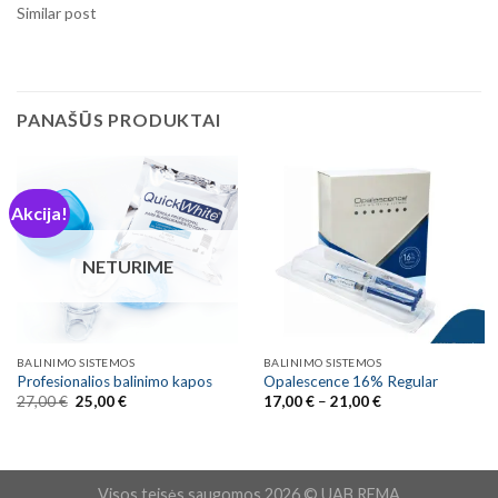
Similar post
PANAŠŪS PRODUKTAI
Akcija!
NETURIME
BALINIMO SISTEMOS
BALINIMO SISTEMOS
Profesionalios balinimo kapos
Opalescence 16% Regular
Original
Current
Price
27,00
€
25,00
€
17,00
€
–
21,00
€
price
price
range:
was:
is:
17,00 €
27,00 €.
25,00 €.
through
21,00 €
Visos teisės saugomos 2026 © UAB REMA