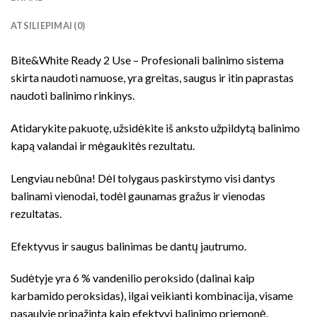
ATSILIEPIMAI (0)
Bite&White Ready 2 Use – Profesionali balinimo sistema
skirta naudoti namuose, yra greitas, saugus ir itin paprastas
naudoti balinimo rinkinys.
Atidarykite pakuotę, užsidėkite iš anksto užpildytą balinimo
kapą valandai ir mėgaukitės rezultatu.
Lengviau nebūna! Dėl tolygaus paskirstymo visi dantys
balinami vienodai, todėl gaunamas gražus ir vienodas
rezultatas.
Efektyvus ir saugus balinimas be dantų jautrumo.
Sudėtyje yra 6 % vandenilio peroksido (dalinai kaip
karbamido peroksidas), ilgai veikianti kombinacija, visame
pasaulyje pripažinta kaip efektyvi balinimo priemonė.