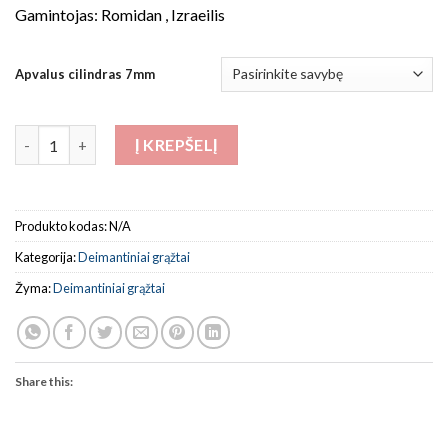
Gamintojas: Romidan , Izraeilis
Apvalus cilindras 7mm
produkto kiekis: Deimantiniai grąžtai Apvalus cilindras 7mm
Į KREPŠELĮ
Produkto kodas:
N/A
Kategorija:
Deimantiniai grąžtai
Žyma:
Deimantiniai grąžtai
Share this: