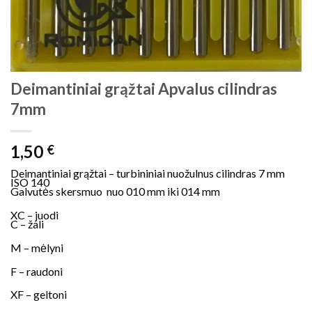
Deimantiniai grąžtai Apvalus cilindras
7mm
1,50
€
Deimantiniai grąžtai – turbininiai nuožulnus cilindras 7 mm
ISO 140
Galvutės skersmuo nuo 010 mm iki 014 mm
XC – juodi
C – žali
M – mėlyni
F – raudoni
XF – geltoni