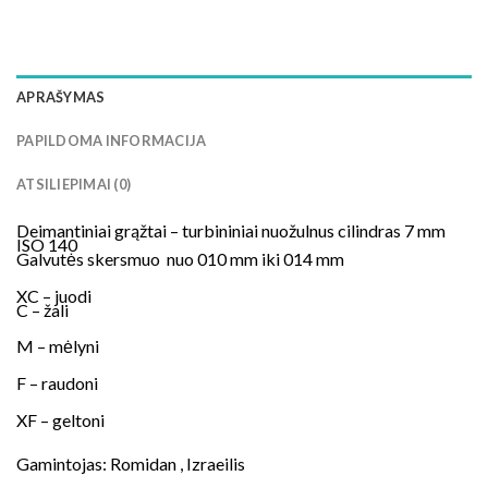
APRAŠYMAS
PAPILDOMA INFORMACIJA
ATSILIEPIMAI (0)
Deimantiniai grąžtai – turbininiai nuožulnus cilindras 7 mm
ISO 140
Galvutės skersmuo nuo 010 mm iki 014 mm
XC – juodi
C – žali
M – mėlyni
F – raudoni
XF – geltoni
Gamintojas: Romidan , Izraeilis