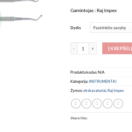
Gamintojas : Raj Impex
Dydis
produkto kiekis: Ekskavatoriai
Į KREPŠEL
Produkto kodas:
N/A
Kategorija:
INSTRUMENTAI
Žymos:
ekskavatoriai
,
Raj Impex
Share this: