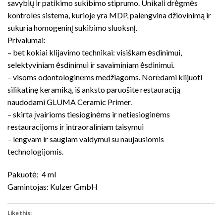
savybių ir patikimo sukibimo stiprumo. Unikali drėgmės
kontrolės sistema, kurioje yra MDP, palengvina džiovinimą ir
sukuria homogeninį sukibimo sluoksnį.
Privalumai:
– bet kokiai klijavimo technikai: visiškam ėsdinimui,
selektyviniam ėsdinimui ir savaiminiam ėsdinimui.
– visoms odontologinėms medžiagoms. Norėdami klijuoti
silikatinę keramiką, iš anksto paruošite restauraciją
naudodami GLUMA Ceramic Primer.
– skirta įvairioms tiesioginėms ir netiesioginėms
restauracijoms ir intraoraliniam taisymui
– lengvam ir saugiam valdymui su naujausiomis
technologijomis.
Pakuotė: 4 ml
Gamintojas: Kulzer GmbH
Like this: