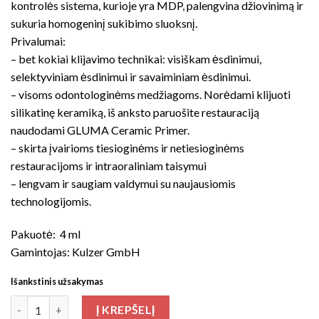
kontrolės sistema, kurioje yra MDP, palengvina džiovinimą ir
sukuria homogeninį sukibimo sluoksnį.
Privalumai:
– bet kokiai klijavimo technikai: visiškam ėsdinimui,
selektyviniam ėsdinimui ir savaiminiam ėsdinimui.
– visoms odontologinėms medžiagoms. Norėdami klijuoti
silikatinę keramiką, iš anksto paruošite restauraciją
naudodami GLUMA Ceramic Primer.
– skirta įvairioms tiesioginėms ir netiesioginėms
restauracijoms ir intraoraliniam taisymui
– lengvam ir saugiam valdymui su naujausiomis
technologijomis.
Pakuotė: 4 ml
Gamintojas: Kulzer GmbH
Išankstinis užsakymas
produkto kiekis: Gluma Bond Universal
Į KREPŠELĮ