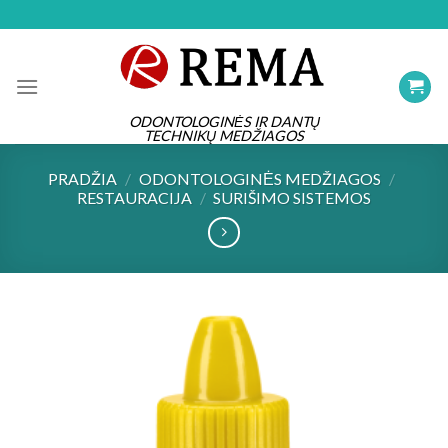
Skip
to
content
ODONTOLOGINĖS IR DANTŲ
TECHNIKŲ MEDŽIAGOS
PRADŽIA
/
ODONTOLOGINĖS MEDŽIAGOS
/
RESTAURACIJA
/
SURIŠIMO SISTEMOS