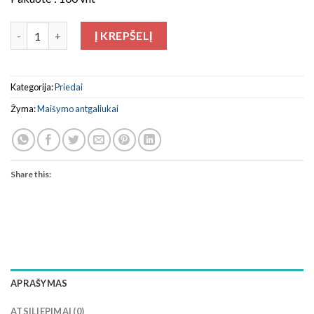
produkto kiekis: Maišymo antgaliuko snapelis, geltonas
Į KREPŠELĮ
Kategorija:
Priedai
Žyma:
Maišymo antgaliukai
Share this:
APRAŠYMAS
ATSILIEPIMAI (0)