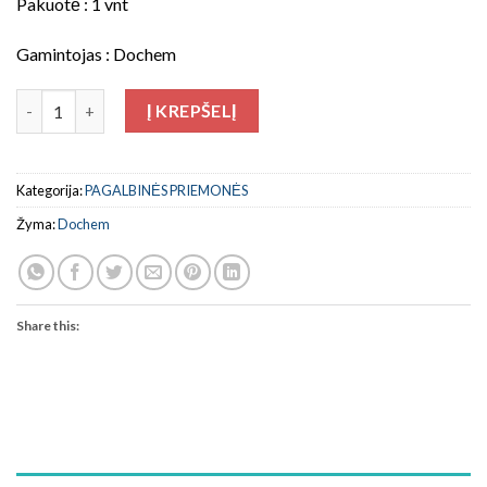
Pakuotė : 1 vnt
Gamintojas : Dochem
produkto kiekis: Medvilninių volelių laikiklis
Į KREPŠELĮ
Kategorija:
PAGALBINĖS PRIEMONĖS
Žyma:
Dochem
Share this: