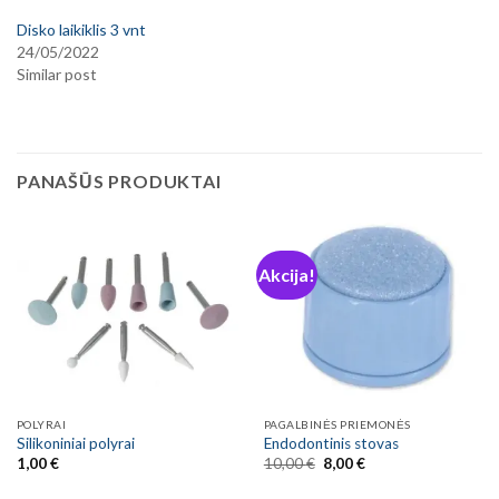
Disko laikiklis 3 vnt
24/05/2022
Similar post
PANAŠŪS PRODUKTAI
Akcija!
POLYRAI
PAGALBINĖS PRIEMONĖS
Silikoniniai polyrai
Endodontinis stovas
Original
Current
1,00
€
10,00
€
8,00
€
price
price
was:
is: