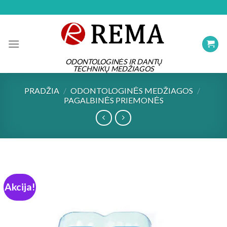
Skip
to
content
ODONTOLOGINĖS IR DANTŲ
TECHNIKŲ MEDŽIAGOS
PRADŽIA
/
ODONTOLOGINĖS MEDŽIAGOS
/
PAGALBINĖS PRIEMONĖS
Akcija!