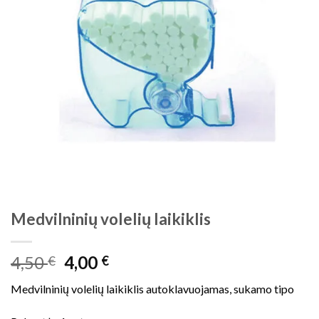
Medvilninių volelių laikiklis
Original
Current
4,50
4,00
€
€
price
price
Medvilninių volelių laikiklis autoklavuojamas, sukamo tipo
was:
is:
4,50 €.
4,00 €.