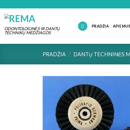
Skip
to
content
PRADŽIA
APIE MU
ODONTOLOGINĖS IR DANTŲ
TECHNIKŲ MEDŽIAGOS
PRADŽIA
/
DANTŲ TECHNINĖS 