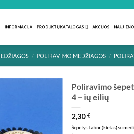
S
INFORMACIJA
PRODUKTŲ KATALOGAS
AKCIJOS
NAUJIEN
MEDŽIAGOS
/
POLIRAVIMO MEDŽIAGOS
/
POLIRA
Poliravimo šepet
4 – ių eilių
2,30
€
Šepetys Labor (kietas) su medin