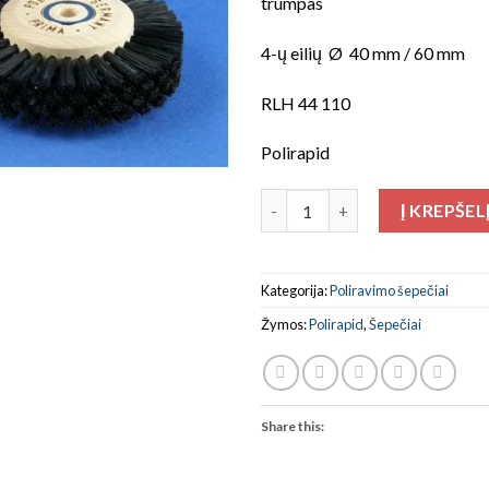
trumpas
4-ų eilių Ø 40 mm / 60 mm
RLH 44 110
Polirapid
produkto kiekis: Poliravimo šepe
Į KREPŠEL
Kategorija:
Poliravimo šepečiai
Žymos:
Polirapid
,
Šepečiai
Share this: