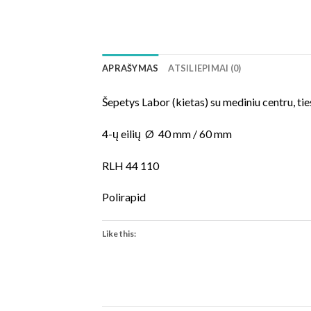
APRAŠYMAS
ATSILIEPIMAI (0)
Šepetys Labor (kietas) su mediniu centru, ti
4-ų eilių Ø 40 mm / 60 mm
RLH 44 110
Polirapid
Like this: