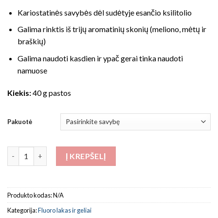
Kariostatinės savybės dėl sudėtyje esančio ksilitolio
Galima rinktis iš trijų aromatinių skonių (meliono, mėtų ir
braškių)
Galima naudoti kasdien ir ypač gerai tinka naudoti
namuose
Kiekis:
40 g pastos
Pakuotė
produkto kiekis: REMIN PRO Dantų kremas
Į KREPŠELĮ
Produkto kodas:
N/A
Kategorija:
Fluoro lakas ir geliai