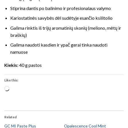
Stiprina dantis po balinimo ir profesionalaus valymo
Kariostatinės savybės dėl sudėtyje esančio ksilitolio
Galima rinktis iš trijų aromatinių skonių (meliono, mėtų ir
braškių)
Galima naudoti kasdien ir ypač gerai tinka naudoti
namuose
Kiekis:
40 g pastos
Like this:
Loading…
Related
GC MI Paste Plus
Opalescence Cool Mint