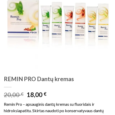
REMIN PRO Dantų kremas
Original
Current
20,00
18,00
€
€
price
price
Remin Pro – apsauginis dantų kremas su fluoridais ir
was:
is:
hidroksiapatitu. Skirtas naudoti po konservatyvaus dantų
20,00 €.
18,00 €.