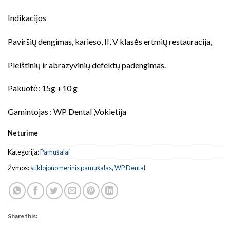
Indikacijos
Paviršių dengimas, karieso, II, V klasės ertmių restauracija,
Pleištinių ir abrazyvinių defektų padengimas.
Pakuotė: 15g +10 g
Gamintojas : WP Dental ,Vokietija
Neturime
Kategorija:
Pamušalai
Žymos:
stiklojonomerinis pamušalas
,
WP Dental
Share this: