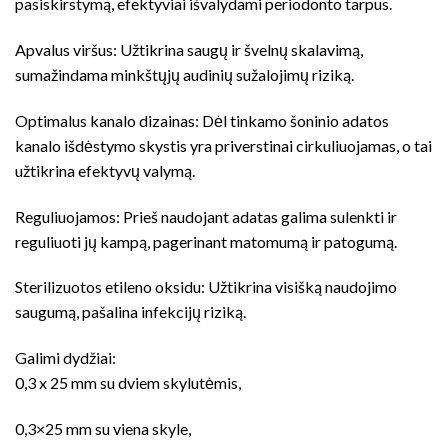
pasiskirstymą, efektyviai išvalydami periodonto tarpus.
Apvalus viršus: Užtikrina saugų ir švelnų skalavimą,
sumažindama minkštųjų audinių sužalojimų riziką.
Optimalus kanalo dizainas: Dėl tinkamo šoninio adatos
kanalo išdėstymo skystis yra priverstinai cirkuliuojamas, o tai
užtikrina efektyvų valymą.
Reguliuojamos: Prieš naudojant adatas galima sulenkti ir
reguliuoti jų kampą, pagerinant matomumą ir patogumą.
Sterilizuotos etileno oksidu: Užtikrina visišką naudojimo
saugumą, pašalina infekcijų riziką.
Galimi dydžiai:
0,3 x 25 mm su dviem skylutėmis,
0,3×25 mm su viena skyle,