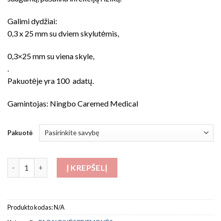
Galimi dydžiai:
0,3 x 25 mm su dviem skylutėmis,
0,3×25 mm su viena skyle,
.
Pakuotėje yra 100 adatų.
Gamintojas: Ningbo Caremed Medical
Pakuotė
produkto kiekis: Endodontinės adatos
Į KREPŠELĮ
Produkto kodas:
N/A