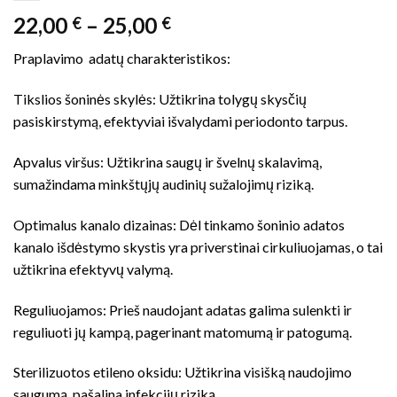
Price
22,00
–
25,00
€
€
range:
Praplavimo adatų charakteristikos:
22,00 €
through
Tikslios šoninės skylės: Užtikrina tolygų skysčių
25,00 €
pasiskirstymą, efektyviai išvalydami periodonto tarpus.
Apvalus viršus: Užtikrina saugų ir švelnų skalavimą,
sumažindama minkštųjų audinių sužalojimų riziką.
Optimalus kanalo dizainas: Dėl tinkamo šoninio adatos
kanalo išdėstymo skystis yra priverstinai cirkuliuojamas, o tai
užtikrina efektyvų valymą.
Reguliuojamos: Prieš naudojant adatas galima sulenkti ir
reguliuoti jų kampą, pagerinant matomumą ir patogumą.
Sterilizuotos etileno oksidu: Užtikrina visišką naudojimo
saugumą, pašalina infekcijų riziką.