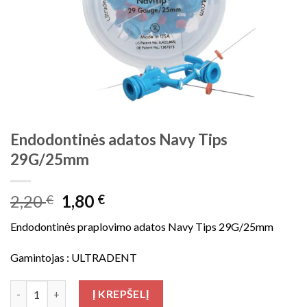
Endodontinės adatos Navy Tips
29G/25mm
Original
Current
2,20
1,80
€
€
price
price
Endodontinės praplovimo adatos Navy Tips 29G/25mm
was:
is:
2,20 €.
1,80 €.
Gamintojas : ULTRADENT
produkto kiekis: Endodontinės adatos Navy Tips 29G/25mm
Į KREPŠELĮ