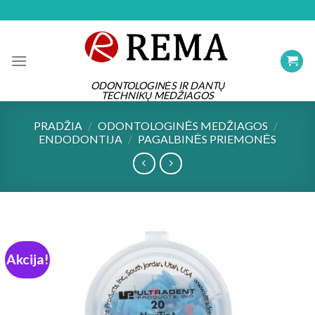
Skip
to
content
ODONTOLOGINĖS IR DANTŲ
TECHNIKŲ MEDŽIAGOS
PRADŽIA
/
ODONTOLOGINĖS MEDŽIAGOS
/
ENDODONTIJA
/
PAGALBINĖS PRIEMONĖS
Akcija!