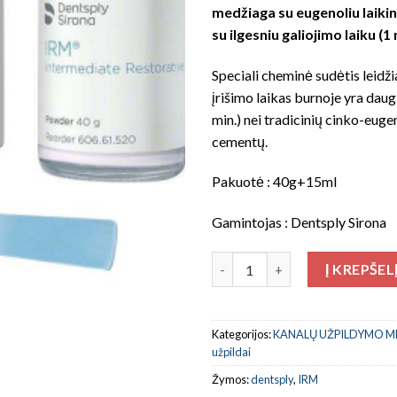
medžiaga su eugenoliu laiki
su ilgesniu galiojimo laiku (1
Speciali cheminė sudėtis leidžia
įrišimo laikas burnoje yra dau
min.) nei tradicinių cinko-euge
cementų.
Pakuotė : 40g+15ml
Gamintojas : Dentsply Sirona
produkto kiekis: IRM
Į KREPŠEL
Kategorijos:
KANALŲ UŽPILDYMO 
užpildai
Žymos:
dentsply
,
IRM