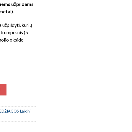
niems užpildams
 metai).
 užpildyti, kurių
g trumpesnis (5
nolio oksido
Į
MEDŽIAGOS
,
Laikini