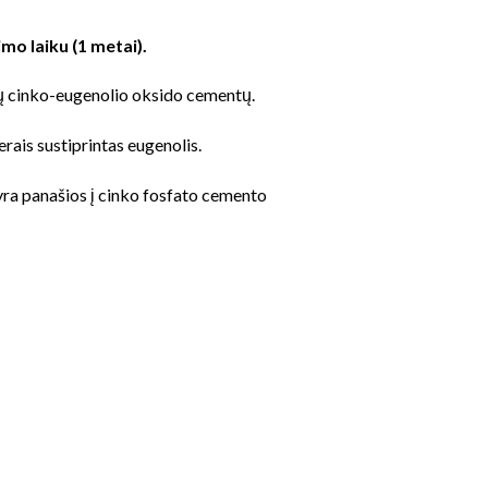
mo laiku (1 metai).
inių cinko-eugenolio oksido cementų.
erais sustiprintas eugenolis.
ra panašios į cinko fosfato cemento