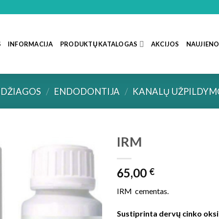
S
INFORMACIJA
PRODUKTŲ KATALOGAS
AKCIJOS
NAUJIEN
DŽIAGOS
/
ENDODONTIJA
/
KANALŲ UŽPILDYM
IRM
65,00
€
IRM cementas.
Sustiprinta dervų cinko oks