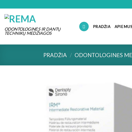
Skip
to
content
PRADŽIA
APIE MU
ODONTOLOGINĖS IR DANTŲ
TECHNIKŲ MEDŽIAGOS
PRADŽIA
/
ODONTOLOGINĖS ME