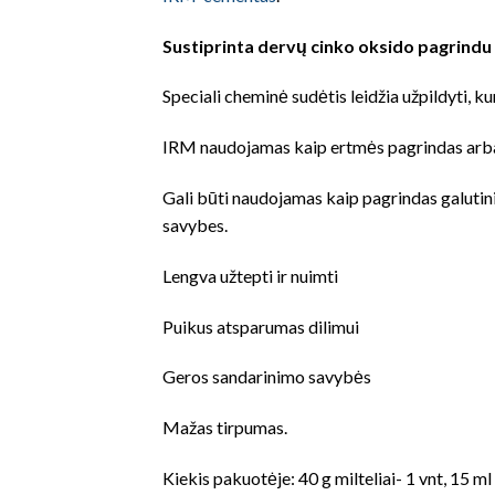
Sustiprinta dervų cinko oksido pagrindu m
Speciali cheminė sudėtis leidžia užpildyti, k
IRM naudojamas kaip ertmės pagrindas arba
Gali būti naudojamas kaip pagrindas galuti
savybes.
Lengva užtepti ir nuimti
Puikus atsparumas dilimui
Geros sandarinimo
savybės
Mažas tirpumas.
Kiekis pakuotėje: 40 g milteliai- 1 vnt, 15 ml 