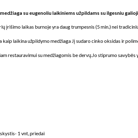
edžiaga su eugenoliu laikiniems užpildams su ilgesniu galioji
urių įrišimo laikas burnoje yra daug trumpesnis (5 min.) nei tradic
 kaip laikina užpildymo medžiaga
Jį sudaro cinko oksidas ir polim
niam restauravimui su medžiagomis be dervų.Jo stiprumo savybės y
skystis- 1 vnt, priedai