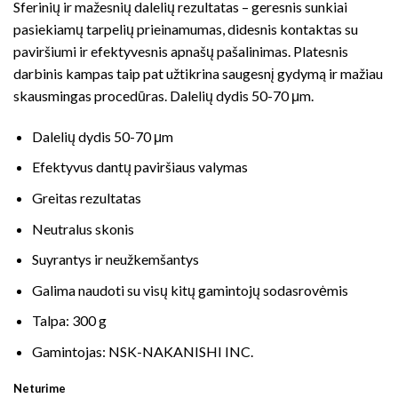
Sferinių ir mažesnių dalelių rezultatas – geresnis sunkiai
pasiekiamų tarpelių prieinamumas, didesnis kontaktas su
paviršiumi ir efektyvesnis apnašų pašalinimas. Platesnis
darbinis kampas taip pat užtikrina saugesnį gydymą ir mažiau
skausmingas procedūras. Dalelių dydis 50-70 μm.
Dalelių dydis 50-70 μm
Efektyvus dantų paviršiaus valymas
Greitas rezultatas
Neutralus skonis
Suyrantys ir neužkemšantys
Galima naudoti su visų kitų gamintojų sodasrovėmis
Talpa: 300 g
Gamintojas: NSK-NAKANISHI INC.
Neturime