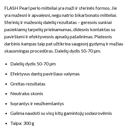
FLASH Pearl perlo milteliai yra maži ir sferinės formos. Jie
yra mažesni ir apvalesni, negu natrio bikarbonato milteliai.
Sferinių ir mažesnių dalelių rezultatas – geresnis sunkiai
pasiekiamų tarpelių prieinamumas, didesnis kontaktas su
paviršiumi ir efektyvesnis apnašų pašalinimas. Platesnis
darbinis kampas taip pat užtikrina saugesnį gydymą ir mažiau
skausmingas procedūras. Dalelių dydis 50-70 μm.
Dalelių dydis 50-70 μm
Efektyvus dantų paviršiaus valymas
Greitas rezultatas
Neutralus skonis
Suyrantys ir neužkemšantys
Galima naudoti su visų kitų gamintojų sodasrovėmis
Talpa: 300 g