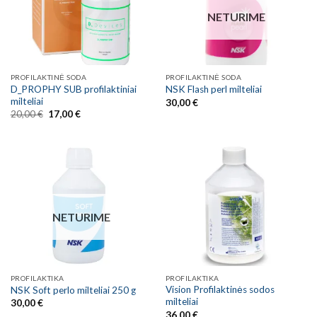
NETURIME
PROFILAKTINĖ SODA
PROFILAKTINĖ SODA
D_PROPHY SUB profilaktiniai
NSK Flash perl milteliai
milteliai
30,00
€
Original
Current
20,00
€
17,00
€
price
price
was:
is:
20,00 €.
17,00 €.
NETURIME
PROFILAKTIKA
PROFILAKTIKA
Vision Profilaktinės sodos
NSK Soft perlo milteliai 250 g
milteliai
30,00
€
36,00
€