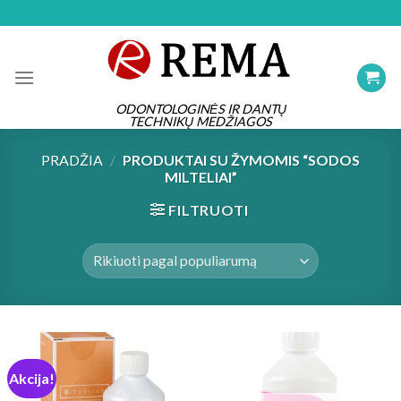
Skip
to
content
ODONTOLOGINĖS IR DANTŲ
TECHNIKŲ MEDŽIAGOS
PRADŽIA
/
PRODUKTAI SU ŽYMOMIS “SODOS
MILTELIAI”
FILTRUOTI
Akcija!