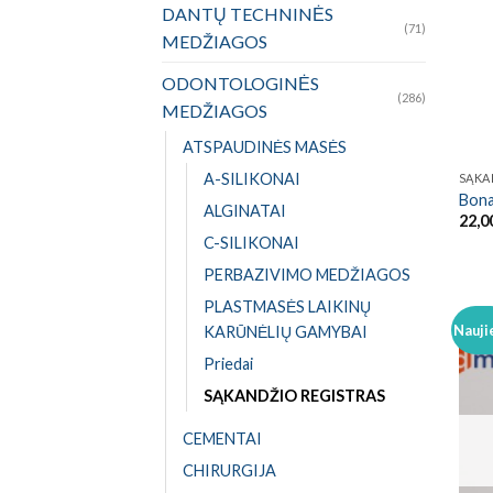
DANTŲ TECHNINĖS
(71)
MEDŽIAGOS
ODONTOLOGINĖS
(286)
MEDŽIAGOS
ATSPAUDINĖS MASĖS
A-SILIKONAI
SĄKA
Bona
ALGINATAI
22,0
C-SILIKONAI
PERBAZIVIMO MEDŽIAGOS
PLASTMASĖS LAIKINŲ
Nauji
KARŪNĖLIŲ GAMYBAI
Priedai
SĄKANDŽIO REGISTRAS
CEMENTAI
CHIRURGIJA