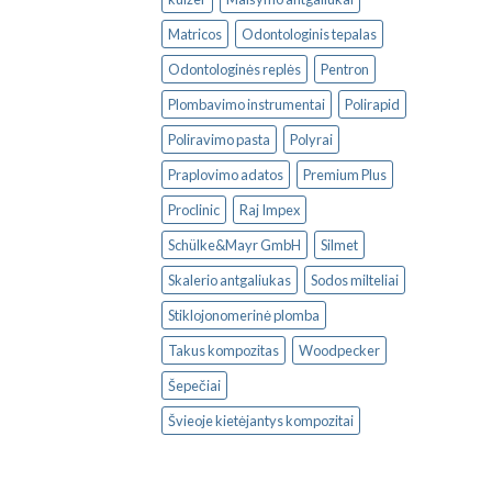
Matricos
Odontologinis tepalas
Odontologinės replės
Pentron
Plombavimo instrumentai
Polirapid
Poliravimo pasta
Polyrai
Praplovimo adatos
Premium Plus
Proclinic
Raj Impex
Schülke&Mayr GmbH
Silmet
Skalerio antgaliukas
Sodos milteliai
Stiklojonomerinė plomba
Takus kompozitas
Woodpecker
Šepečiai
Švieoje kietėjantys kompozitai