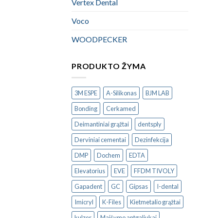
Vertex Dental
Voco
WOODPECKER
PRODUKTO ŽYMA
3M ESPE
A-Silikonas
BJM LAB
Bonding
Cerkamed
Deimantiniai grąžtai
dentsply
Derviniai cementai
Dezinfekcija
DMP
Dochem
EDTA
Elevatorius
EVE
FFDM TIVOLY
Gapadent
GC
Gipsas
I-dental
Imicryl
K-Files
Kietmetalio grąžtai
kulzer
Maišymo antgaliukai