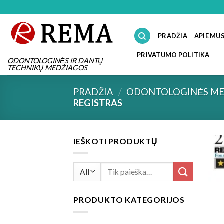
Skip
to
content
PRADŽIA
APIE MU
PRIVATUMO POLITIKA
ODONTOLOGINĖS IR DANTŲ
TECHNIKŲ MEDŽIAGOS
PRADŽIA
/
ODONTOLOGINĖS ME
REGISTRAS
IEŠKOTI PRODUKTŲ
Ieškoti:
PRODUKTO KATEGORIJOS