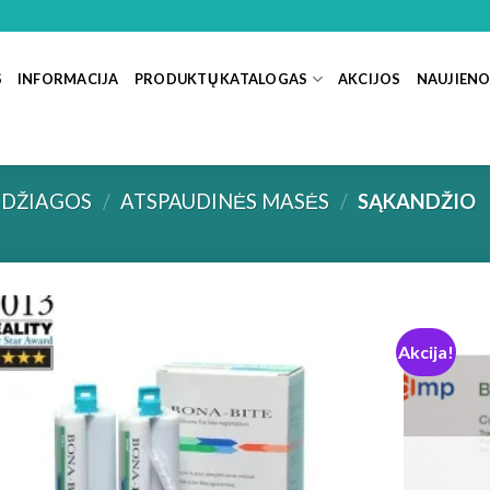
S
INFORMACIJA
PRODUKTŲ KATALOGAS
AKCIJOS
NAUJIEN
DŽIAGOS
/
ATSPAUDINĖS MASĖS
/
SĄKANDŽIO
Akcija!