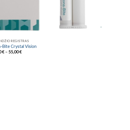
NDŽIO REGISTRAS
-Bite Crystal Vision
Price
0
€
–
55,00
€
range:
30,00 €
through
55,00 €