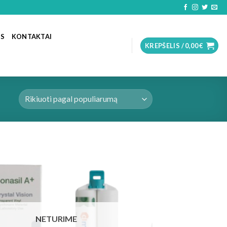
OS
KONTAKTAI
KREPŠELIS /
0,00
€
NETURIME