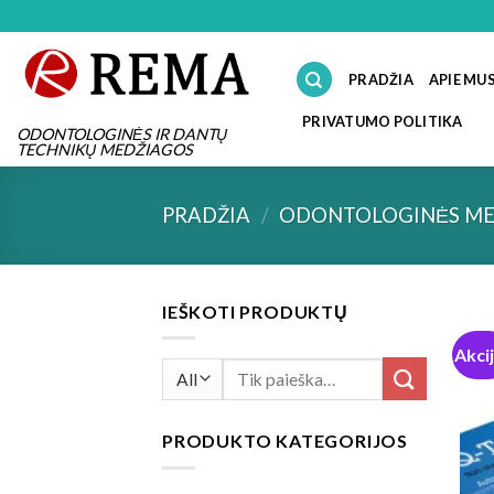
Skip
to
content
PRADŽIA
APIE MU
PRIVATUMO POLITIKA
ODONTOLOGINĖS IR DANTŲ
TECHNIKŲ MEDŽIAGOS
PRADŽIA
/
ODONTOLOGINĖS ME
IEŠKOTI PRODUKTŲ
Akci
Ieškoti:
PRODUKTO KATEGORIJOS