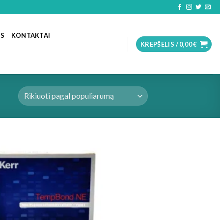
OS
KONTAKTAI
KREPŠELIS /
0,00
€