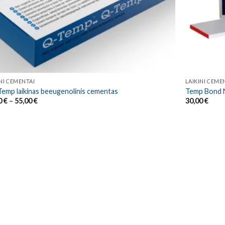
INI CEMENTAI
LAIKINI CEME
Temp laikinas beeugenolinis cementas
Temp Bond 
Price
0
€
–
55,00
€
30,00
€
range:
20,00 €
through
55,00 €