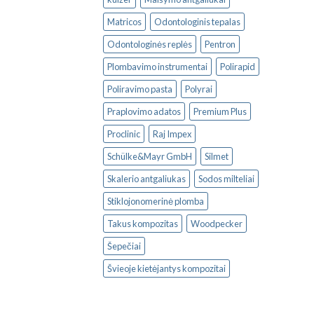
Matricos
Odontologinis tepalas
Odontologinės replės
Pentron
Plombavimo instrumentai
Polirapid
Poliravimo pasta
Polyrai
Praplovimo adatos
Premium Plus
Proclinic
Raj Impex
Schülke&Mayr GmbH
Silmet
Skalerio antgaliukas
Sodos milteliai
Stiklojonomerinė plomba
Takus kompozitas
Woodpecker
Šepečiai
Švieoje kietėjantys kompozitai