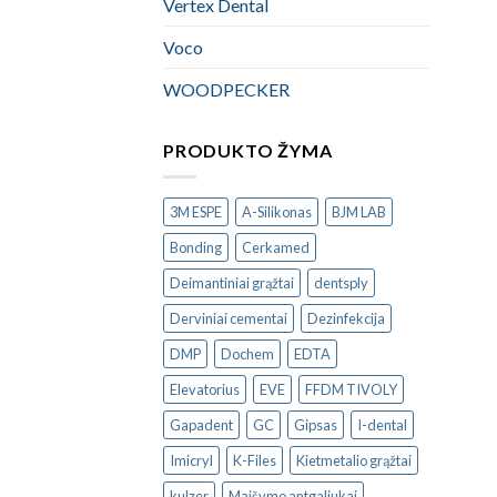
Vertex Dental
Voco
WOODPECKER
PRODUKTO ŽYMA
3M ESPE
A-Silikonas
BJM LAB
Bonding
Cerkamed
Deimantiniai grąžtai
dentsply
Derviniai cementai
Dezinfekcija
DMP
Dochem
EDTA
Elevatorius
EVE
FFDM TIVOLY
Gapadent
GC
Gipsas
I-dental
Imicryl
K-Files
Kietmetalio grąžtai
kulzer
Maišymo antgaliukai