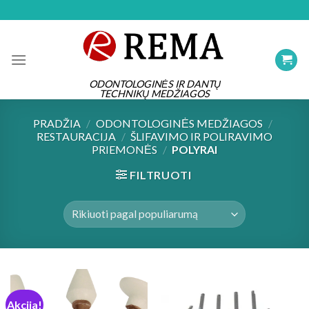
Skip
to
content
ODONTOLOGINĖS IR DANTŲ
TECHNIKŲ MEDŽIAGOS
PRADŽIA
/
ODONTOLOGINĖS MEDŽIAGOS
/
RESTAURACIJA
/
ŠLIFAVIMO IR POLIRAVIMO
PRIEMONĖS
/
POLYRAI
FILTRUOTI
Akcija!