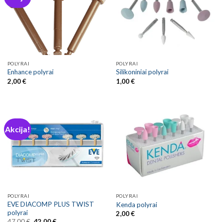
POLYRAI
POLYRAI
Enhance polyrai
Silikoniniai polyrai
2,00
€
1,00
€
Akcija!
POLYRAI
POLYRAI
EVE DIACOMP PLUS TWIST
Kenda polyrai
polyrai
2,00
€
Original
Current
47,00
€
42,00
€