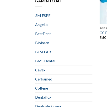
GAMINTOJAI
3M ESPE
Angelus
ŠVIE
GC E
BestDent
5,50
Bioloren
BJM LAB
BMS Dental
Cavex
Cerkamed
Coltene
Dentaflux
Dentsply Sirona