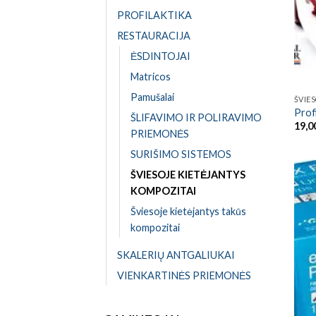
PROFILAKTIKA
RESTAURACIJA
ĖSDINTOJAI
Matricos
Pamušalai
ŠVIE
Prof
ŠLIFAVIMO IR POLIRAVIMO
19,0
PRIEMONĖS
SURIŠIMO SISTEMOS
ŠVIESOJE KIETĖJANTYS
KOMPOZITAI
Šviesoje kietėjantys takūs
kompozitai
SKALERIŲ ANTGALIUKAI
VIENKARTINĖS PRIEMONĖS