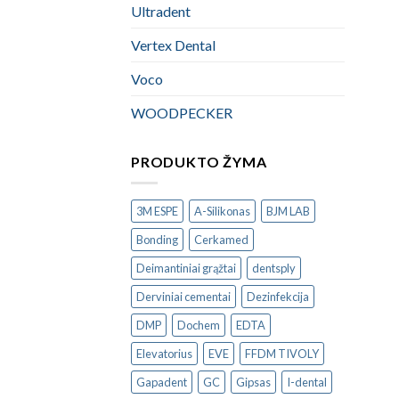
Ultradent
Vertex Dental
Voco
WOODPECKER
PRODUKTO ŽYMA
3M ESPE
A-Silikonas
BJM LAB
Bonding
Cerkamed
Deimantiniai grąžtai
dentsply
Derviniai cementai
Dezinfekcija
DMP
Dochem
EDTA
Elevatorius
EVE
FFDM TIVOLY
Gapadent
GC
Gipsas
I-dental