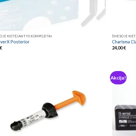
SOJE KIETĖJANTYS KOMPOZITAI
ŠVIESOJE KIE
verX Posterior
Charisma Cl
€
24,00
€
Akcija!