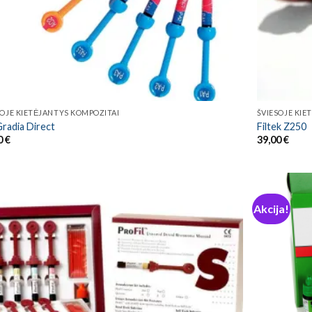
SOJE KIETĖJANTYS KOMPOZITAI
ŠVIESOJE KIE
radia Direct
Filtek Z250
0
€
39,00
€
Akcija!