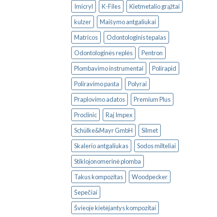
Imicryl
K-Files
Kietmetalio grąžtai
kulzer
Maišymo antgaliukai
Matricos
Odontologinis tepalas
Odontologinės replės
Pentron
Plombavimo instrumentai
Polirapid
Poliravimo pasta
Polyrai
Praplovimo adatos
Premium Plus
Proclinic
Raj Impex
Schülke&Mayr GmbH
Silmet
Skalerio antgaliukas
Sodos milteliai
Stiklojonomerinė plomba
Takus kompozitas
Woodpecker
Šepečiai
Švieoje kietėjantys kompozitai