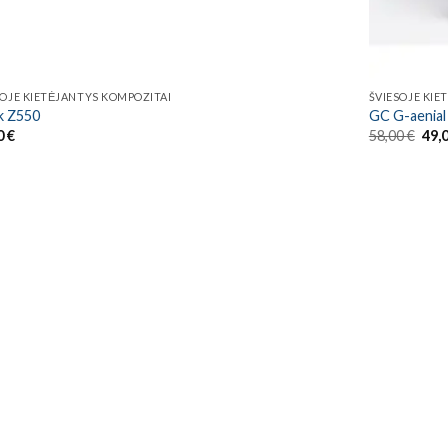
SOJE KIETĖJANTYS KOMPOZITAI
ŠVIESOJE KIE
ek Z550
GC G-aenial
Orig
0
€
58,00
€
49,
pric
was
58,0