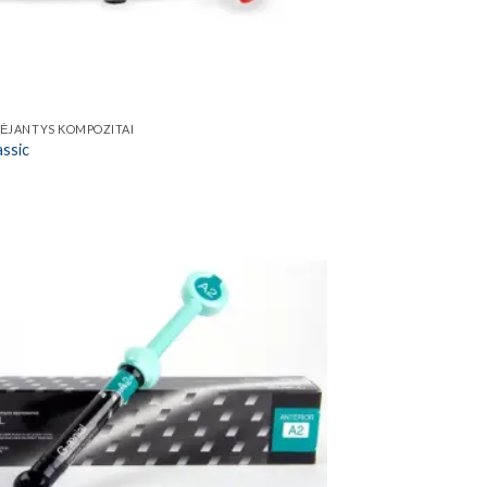
TĖJANTYS KOMPOZITAI
assic