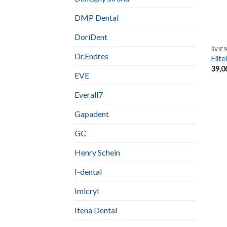
DMP Dental
DoriDent
ŠVIE
Dr.Endres
Filt
39,0
EVE
Everall7
Gapadent
GC
Henry Schein
I-dental
Imicryl
Itena Dental