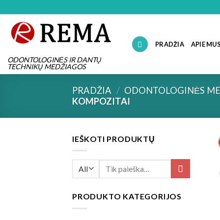
Skip
to
content
PRADŽIA
APIE MU
ODONTOLOGINĖS IR DANTŲ
TECHNIKŲ MEDŽIAGOS
PRADŽIA
/
ODONTOLOGINĖS ME
KOMPOZITAI
IEŠKOTI PRODUKTŲ
Ieškoti:
PRODUKTO KATEGORIJOS