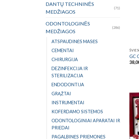
DANTŲ TECHNINĖS
(71)
MEDŽIAGOS
ODONTOLOGINĖS
(286)
MEDŽIAGOS
ATSPAUDINĖS MASĖS
CEMENTAI
ŠVIE
GC G
CHIRURGIJA
38,0
DEZINFEKCIJA IR
STERILIZACIJA
ENDODONTIJA
GRĄŽTAI
INSTRUMENTAI
KOFERDAMO SISTEMOS
ODONTOLOGINIAI APARATAI IR
PRIEDAI
PAGALBINĖS PRIEMONĖS