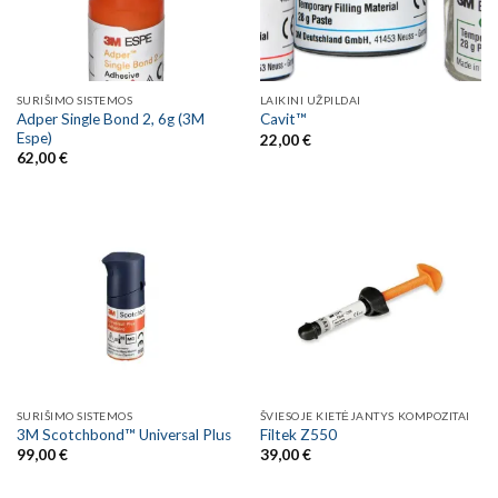
SURIŠIMO SISTEMOS
LAIKINI UŽPILDAI
Adper Single Bond 2, 6g (3M
Cavit™
Espe)
22,00
€
62,00
€
SURIŠIMO SISTEMOS
ŠVIESOJE KIETĖJANTYS KOMPOZITAI
3M Scotchbond™ Universal Plus
Filtek Z550
99,00
€
39,00
€