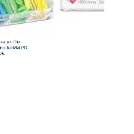
IAI KAIŠČIAI
iai kaiščiai PD
0
€