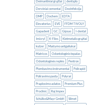
Deimantiniai grąžtai
dentsply
Derviniai cementai
Dezinfekcija
DMP
Dochem
EDTA
Elevatorius
EVE
FFDM TIVOLY
Gapadent
GC
Gipsas
I-dental
Imicryl
K-Files
Kietmetalio grąžtai
kulzer
Maišymo antgaliukai
Matricos
Odontologinis tepalas
Odontologinės replės
Pentron
Plombavimo instrumentai
Polirapid
Poliravimo pasta
Polyrai
Praplovimo adatos
Premium Plus
Proclinic
Raj Impex
Schülke&Mayr GmbH
Silmet