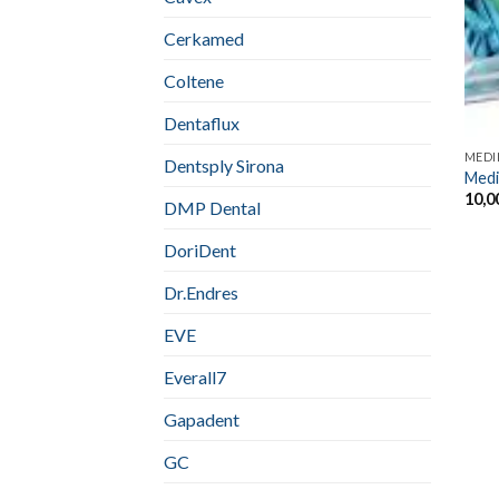
Cerkamed
Coltene
Dentaflux
MEDIN
Dentsply Sirona
Medin
10,0
DMP Dental
DoriDent
Dr.Endres
EVE
Everall7
Gapadent
GC