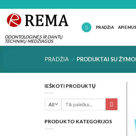
Skip
to
content
PRADŽIA
APIE MU
ODONTOLOGINĖS IR DANTŲ
TECHNIKŲ MEDŽIAGOS
PRADŽIA
/
PRODUKTAI SU ŽYMOM
IEŠKOTI PRODUKTŲ
Ieškoti:
PRODUKTO KATEGORIJOS