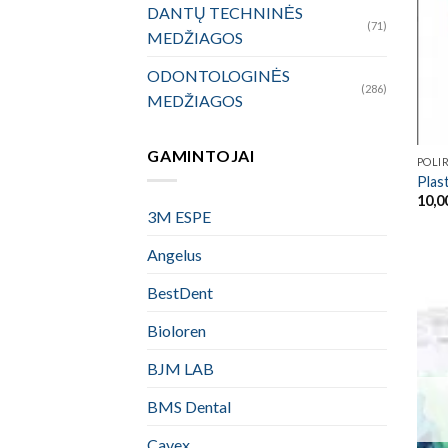
DANTŲ TECHNINĖS
(71)
MEDŽIAGOS
ODONTOLOGINĖS
(286)
MEDŽIAGOS
GAMINTOJAI
POLI
Plas
10,0
3M ESPE
Angelus
BestDent
Bioloren
BJM LAB
BMS Dental
Cavex