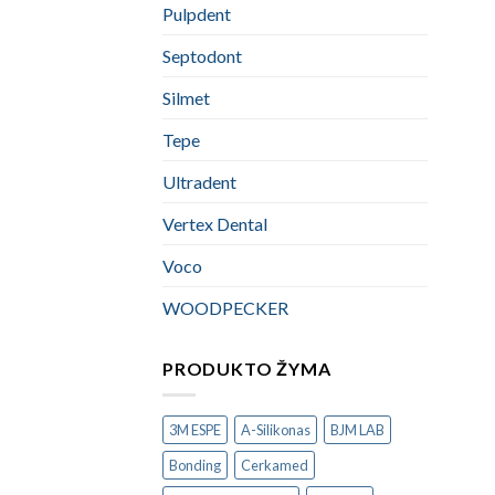
Pulpdent
Septodont
Silmet
Tepe
Ultradent
Vertex Dental
Voco
WOODPECKER
PRODUKTO ŽYMA
3M ESPE
A-Silikonas
BJM LAB
Bonding
Cerkamed