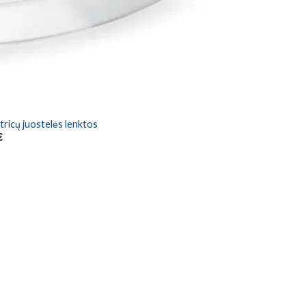
tricų juostelės lenktos
nal
Current
€
price
is:
€.
6,00 €.