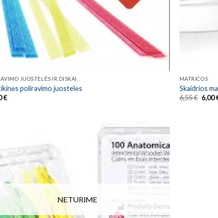
RAVIMO JUOSTELĖS IR DISKAI
MATRICOS
tikinės poliravimo juostelės
Skaidrios ma
Origi
0
€
6,55
€
6,00
price
was:
6,55 
NETURIME