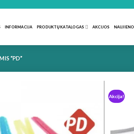
S
INFORMACIJA
PRODUKTŲ KATALOGAS
AKCIJOS
NAUJIEN
IS “PD”
Akcija!