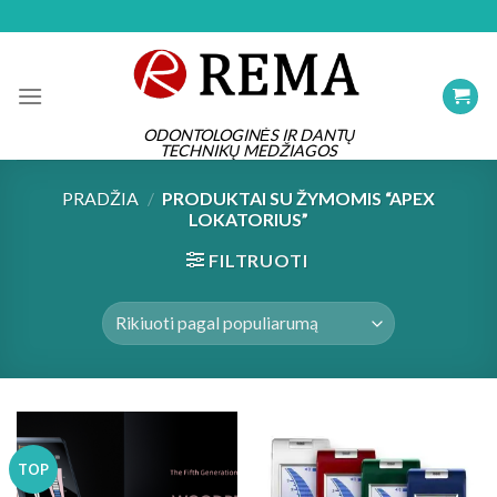
Skip
to
content
ODONTOLOGINĖS IR DANTŲ
TECHNIKŲ MEDŽIAGOS
PRADŽIA
/
PRODUKTAI SU ŽYMOMIS “APEX
LOKATORIUS”
FILTRUOTI
TOP