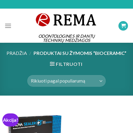
Skip
to
content
ODONTOLOGINĖS IR DANTŲ
TECHNIKŲ MEDŽIAGOS
PRADŽIA
/
PRODUKTAI SU ŽYMOMIS “BIOCERAMIC”
FILTRUOTI
Akcija!