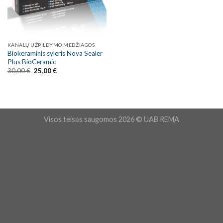
KANALŲ UŽPILDYMO MEDŽIAGOS
Biokeraminis syleris Nova Sealer
Plus BioCeramic
Original
Current
30,00
€
25,00
€
price
price
was:
is:
30,00 €.
25,00 €.
Visos teisės saugomos 2026 © UAB REMA