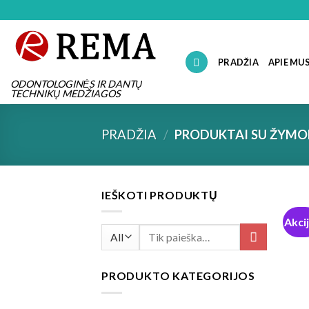
Skip
to
content
PRADŽIA
APIE MU
ODONTOLOGINĖS IR DANTŲ
TECHNIKŲ MEDŽIAGOS
PRADŽIA
/
PRODUKTAI SU ŽYMOM
IEŠKOTI PRODUKTŲ
Akci
Ieškoti:
PRODUKTO KATEGORIJOS