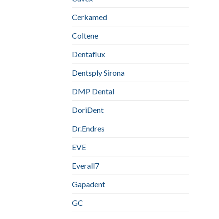
Cerkamed
Coltene
Dentaflux
Dentsply Sirona
DMP Dental
DoriDent
Dr.Endres
EVE
Everall7
Gapadent
GC