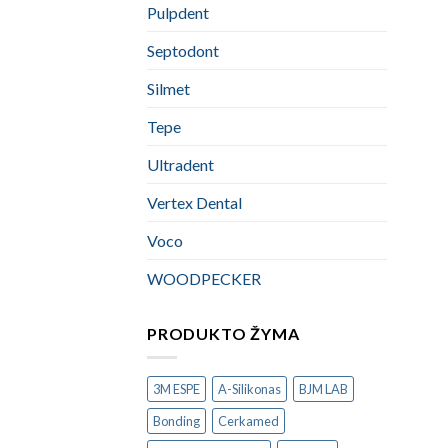
Pulpdent
Septodont
Silmet
Tepe
Ultradent
Vertex Dental
Voco
WOODPECKER
PRODUKTO ŽYMA
3M ESPE
A-Silikonas
BJM LAB
Bonding
Cerkamed