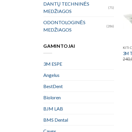
DANTŲ TECHNINĖS
(71)
MEDŽIAGOS
ODONTOLOGINĖS
(286)
MEDŽIAGOS
GAMINTOJAI
KITI
3M T
240,
3M ESPE
Angelus
BestDent
Bioloren
BJM LAB
BMS Dental
Cavex