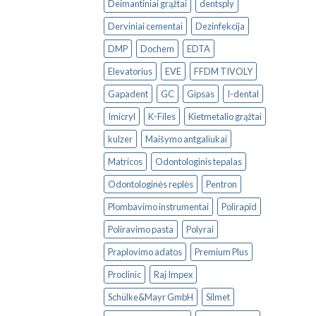
Deimantiniai grąžtai
dentsply
Derviniai cementai
Dezinfekcija
DMP
Dochem
EDTA
Elevatorius
EVE
FFDM TIVOLY
Gapadent
GC
Gipsas
I-dental
Imicryl
K-Files
Kietmetalio grąžtai
kulzer
Maišymo antgaliukai
Matricos
Odontologinis tepalas
Odontologinės replės
Pentron
Plombavimo instrumentai
Polirapid
Poliravimo pasta
Polyrai
Praplovimo adatos
Premium Plus
Proclinic
Raj Impex
Schülke&Mayr GmbH
Silmet