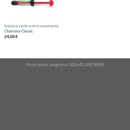
ŠVIESOJE KIETĖJANTYS KOMPOZITAI
Charisma Classic
24,00
€
Visos teisės saugomos 2026 © UAB REMA