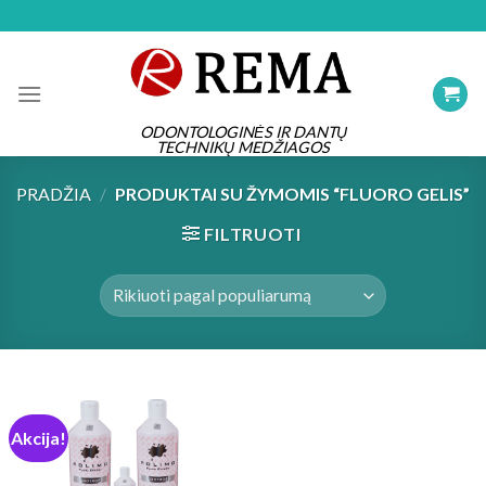
Skip
to
content
ODONTOLOGINĖS IR DANTŲ
TECHNIKŲ MEDŽIAGOS
PRADŽIA
/
PRODUKTAI SU ŽYMOMIS “FLUORO GELIS”
FILTRUOTI
Akcija!