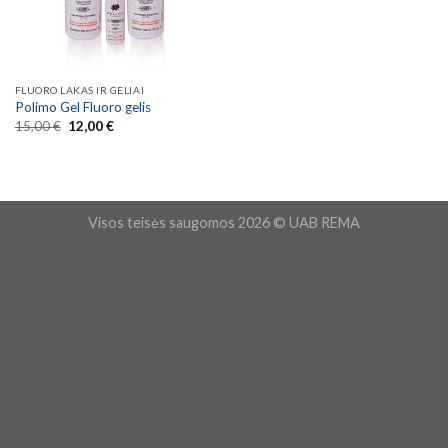
FLUORO LAKAS IR GELIAI
Polimo Gel Fluoro gelis
Original
Current
15,00
€
12,00
€
price
price
was:
is:
15,00 €.
12,00 €.
Visos teisės saugomos 2026 © UAB REMA