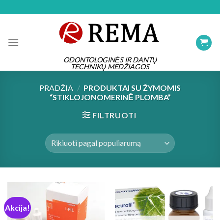
Skip
to
content
ODONTOLOGINĖS IR DANTŲ
TECHNIKŲ MEDŽIAGOS
PRADŽIA
/
PRODUKTAI SU ŽYMOMIS
“STIKLOJONOMERINĖ PLOMBA”
FILTRUOTI
Akcija!