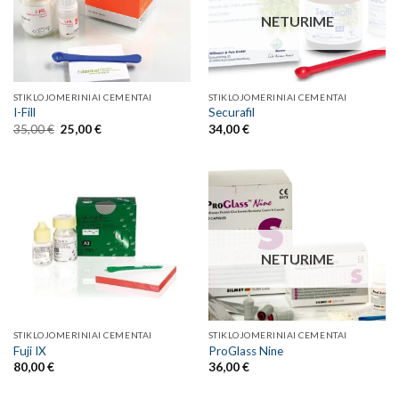
NETURIME
STIKLOJOMERINIAI CEMENTAI
STIKLOJOMERINIAI CEMENTAI
I-Fill
Securafil
Original
Current
35,00
€
25,00
€
34,00
€
price
price
was:
is:
35,00 €.
25,00 €.
NETURIME
STIKLOJOMERINIAI CEMENTAI
STIKLOJOMERINIAI CEMENTAI
Fuji IX
ProGlass Nine
80,00
€
36,00
€