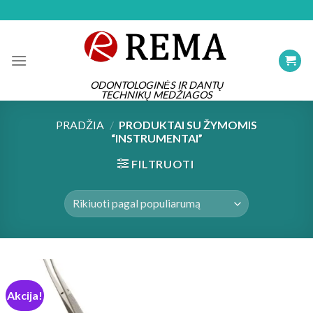
Skip
to
content
ODONTOLOGINĖS IR DANTŲ
TECHNIKŲ MEDŽIAGOS
PRADŽIA
/
PRODUKTAI SU ŽYMOMIS
“INSTRUMENTAI”
FILTRUOTI
Akcija!