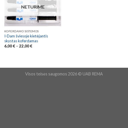
NETURIME
KOFERDAMO SISTEMOS
I-Dam šviesoje kietėjantis
skystas koferdamas
Price
6,00
€
–
22,00
€
range:
6,00 €
through
22,00 €
Visos teisės saugomos 2026 © UAB REMA