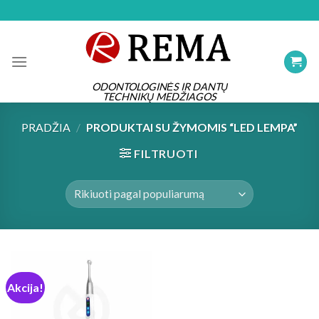
Skip
to
content
ODONTOLOGINĖS IR DANTŲ
TECHNIKŲ MEDŽIAGOS
PRADŽIA
/
PRODUKTAI SU ŽYMOMIS “LED LEMPA”
FILTRUOTI
Akcija!