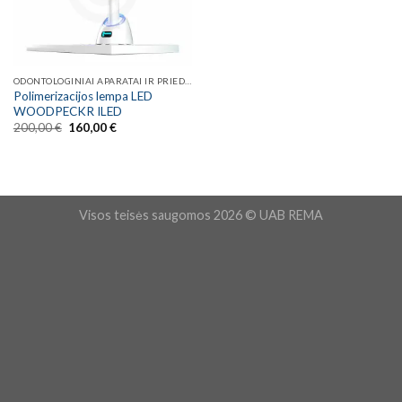
ODONTOLOGINIAI APARATAI IR PRIEDAI
Polimerizacijos lempa LED
WOODPECKR ILED
Original
Current
200,00
€
160,00
€
price
price
was:
is:
200,00 €.
160,00 €.
Visos teisės saugomos 2026 © UAB REMA