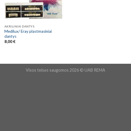
AKRILINIAI DANTYS
Medilux/ Eray plastmasiniai
dantys
8,00
€
Visos teisės saugomos 2026 © UAB REMA