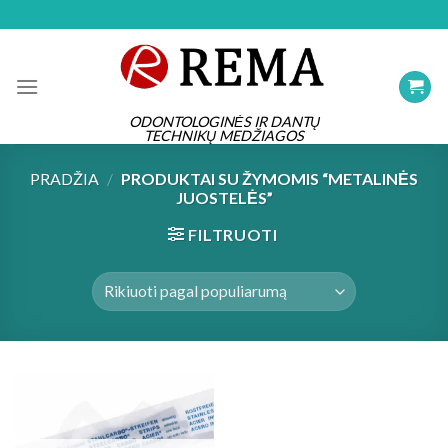
Skip
to
content
ODONTOLOGINĖS IR DANTŲ
TECHNIKŲ MEDŽIAGOS
PRADŽIA
/
PRODUKTAI SU ŽYMOMIS “METALINĖS
JUOSTELĖS”
FILTRUOTI