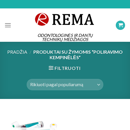
Skip
to
content
ODONTOLOGINĖS IR DANTŲ
TECHNIKŲ MEDŽIAGOS
PRADŽIA
/
PRODUKTAI SU ŽYMOMIS “POLIRAVIMO
KEMPINĖLĖS”
FILTRUOTI