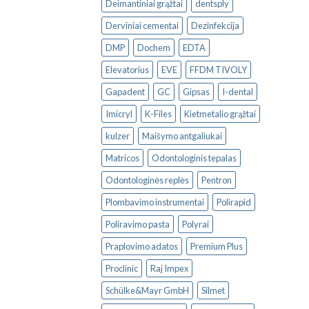
Deimantiniai grąžtai
dentsply
Derviniai cementai
Dezinfekcija
DMP
Dochem
EDTA
Elevatorius
EVE
FFDM TIVOLY
Gapadent
GC
Gipsas
I-dental
Imicryl
K-Files
Kietmetalio grąžtai
kulzer
Maišymo antgaliukai
Matricos
Odontologinis tepalas
Odontologinės replės
Pentron
Plombavimo instrumentai
Polirapid
Poliravimo pasta
Polyrai
Praplovimo adatos
Premium Plus
Proclinic
Raj Impex
Schülke&Mayr GmbH
Silmet