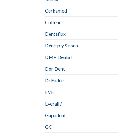
Cerkamed
Coltene
Dentaflux
Dentsply Sirona
DMP Dental
DoriDent
Dr.Endres
EVE
Everall7
Gapadent
GC