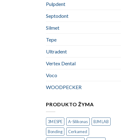
Pulpdent
Septodont
Silmet
Tepe
Ultradent
Vertex Dental
Voco
WOODPECKER
PRODUKTO ŽYMA
3M ESPE
A-Silikonas
BJM LAB
Bonding
Cerkamed