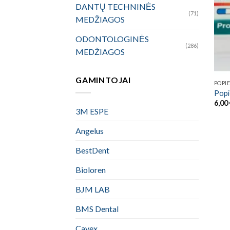
DANTŲ TECHNINĖS
(71)
MEDŽIAGOS
ODONTOLOGINĖS
(286)
MEDŽIAGOS
GAMINTOJAI
POPIE
Popie
6,00
3M ESPE
Angelus
BestDent
Bioloren
BJM LAB
BMS Dental
Cavex