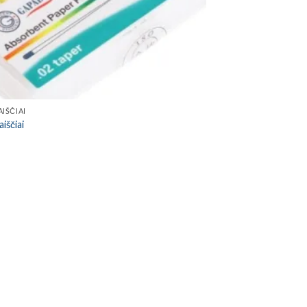
AIŠČIAI
aiščiai