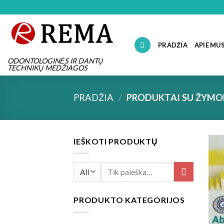
Skip
to
content
PRADŽIA
APIE MU
ODONTOLOGINĖS IR DANTŲ
TECHNIKŲ MEDŽIAGOS
PRADŽIA
/
PRODUKTAI SU ŽYMOMI
IEŠKOTI PRODUKTŲ
Ieškoti:
PRODUKTO KATEGORIJOS